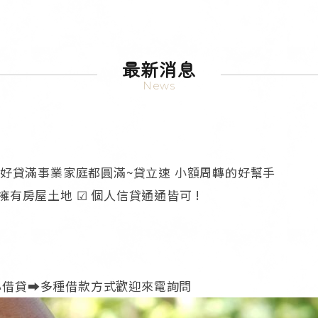
最新消息
News
貸好貸滿事業家庭都圓滿~貸立速 小額周轉的好幫手
 擁有房屋土地 ☑ 個人信貸通通皆可 !
心借貸➡️多種借款方式歡迎來電詢問