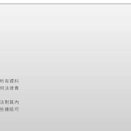
所有資料
何法律責
法對其內
些連結可