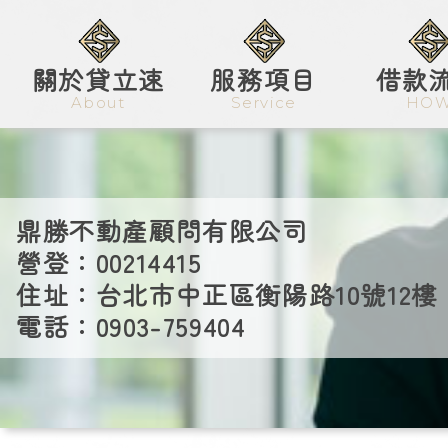
關於貸立速
服務項目
借款
About
Service
HO
個人信貸
快速借款
鼎勝不動產顧問有限公司
汽.機車借款
營登：00214415
住址：台北市中正區衡陽路10號12樓
民間借款
電話：0903-759404
工商融資
房屋1.2.3胎