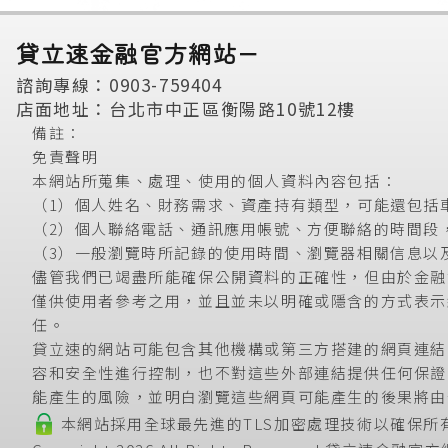
貸立速金融官方網站－
諮詢專線：0903-759404
店面地址：台北市中正區衡陽路10號12樓
備註：
免責聲明
本網站所蒐集、處理、使用的個人資料內容包括：
（1）個人姓名、財務需求、資產持有類型，可能還包括
（2）個人聯絡電話、通訊應用帳號、方便聯絡的時間段
（3）一般瀏覽時所記錄的使用時間、瀏覽器相關信息以
儘管我們已竭盡所能確保公開資料的正確性，但由於金融
僅供使用者參考之用，並且並未以明確或隱含的方式表示
任。
貸立速的網站可能包含其他機構或第三方搭建的網頁連結
容和安全性進行控制，也不對這些外部連結提供任何保證
能產生的風險，並明白瀏覽這些網頁可能產生的後果將由
本網站採用全球最先進的TLS加密處理技術以確保所