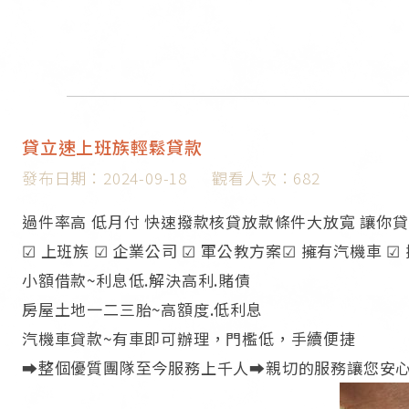
貸立速上班族輕鬆貸款
發布日期：2024-09-18
觀看人次：682
過件率高 低月付 快速撥款核貸放款條件大放寬 讓你
☑ 上班族 ☑ 企業公司 ☑ 軍公教方案☑ 擁有汽機車 ☑
小額借款~利息低.解決高利.賭債
房屋土地一二三胎~高額度.低利息
汽機車貸款~有車即可辦理，門檻低，手續便捷
➡️整個優質團隊至今服務上千人➡️親切的服務讓您安