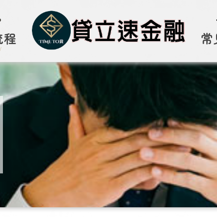
流程
常
W