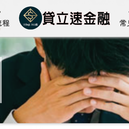
流程
常
W