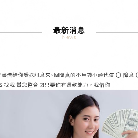
最新消息
News
你發送訊息來~問問真的不用錢小額代償 ⭕️ 降息 ⭕️ 增借
太高 找我 幫您整合 ☑️只要你有還款能力，我借你