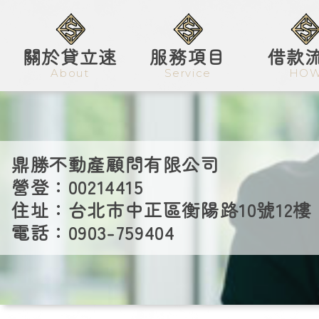
關於貸立速
服務項目
借款
About
Service
HO
個人信貸
快速借款
鼎勝不動產顧問有限公司
汽.機車借款
營登：00214415
住址：台北市中正區衡陽路10號12樓
民間借款
電話：0903-759404
工商融資
房屋1.2.3胎