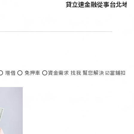
貸立速金融從事台北地區民
 ⭕️ 免押車 ⭕️資金需求 找我 幫您解決 ☑️當鋪扣